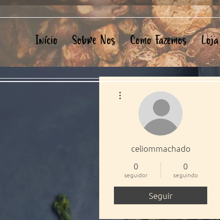
Início
Sobre Nos
Como Fazemos
Loja
Mais ações
celiommachado
0
0
seguidor
seguindo
Seguir